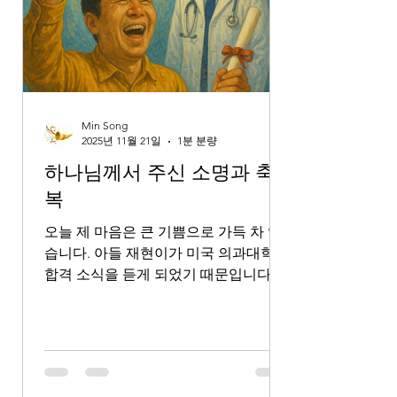
의 긍휼로 붙들려 사는 사람으로서, 저
또한 긍휼을 베풀어야 한다고 다짐합니
다. 저의 교회 교인들이든, 저의 환자들
이든, 혹은 믿지 않는 사람들이든, 그중
에 마음이 상한자가 있다면, 하나님께서
그 상한 마음을 받으시는 것처럼, 저 또
Min Song
한 그들을 기꺼이 존중하고 섬겨야 한다
2025년 11월 21일
1분 분량
고 생각하게 됩니다. 제 내면의 욕망은
하나님께서 주신 소명과 축
제가 의
복
오늘 제 마음은 큰 기쁨으로 가득 차 있
습니다. 아들 재현이가 미국 의과대학
합격 소식을 듣게 되었기 때문입니다.
재현이에게 지혜와 재능, 그리고 흔들리
지 않는 인내심을 주신 하나님께 진심
어린 감사를 올립니다. 그동안 아들이
학업에 열심을 다하고 조금씩 이웃을 섬
기려는 마음으로 여러 자원봉사 활동들