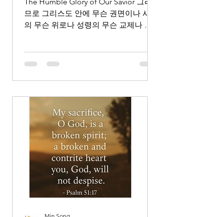
The Humble Glory of Our Savior 그러
므로 그리스도 안에 무슨 권면이나 사랑
의 무슨 위로나 성령의 무슨 교제나 긍
휼이나 자비가 있거든 2 마음을 같이하
여 같은 사랑을 가지고 뜻을 합하며 한
마음을 품어 아무 일에든지 다툼이나 허
영으로 하지 말고 오직 겸손한 마음으로
각각 자기보다 남을 낫게 여기고 각각
자기 일을 돌볼뿐더러 또한 각각 다른
사람들의 일을 돌보아 나의 기쁨을 충만
하게 하라. 너희 안에 이 마음을 품으라
곧 그리스도 예수의 마음이니 그는 근본
하나님의 본체시나 하나님과 동등됨을
취할 것으로 여기지 아니하시고 오히려
자기를 비워 종의 형체를 가지사 사람들
과 같이 되셨고 사람의 모양으로 나타나
사 자기를 낮추시고 죽기까지 복종하셨
으니 곧 십자가에 죽으심이라. 이러므로
하나님이 그를 지극히 높여 모든 이름
Min Song