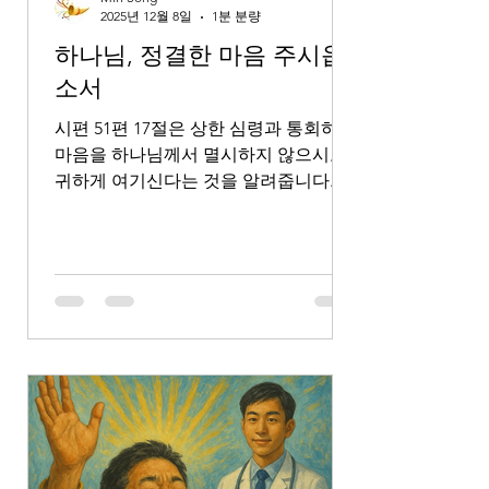
위에 뛰어난 이름을 주사 하늘에 있는
2025년 12월 8일
1분 분량
자들과 땅에 있는 자들과 땅 아래에 있
하나님, 정결한 마음 주시옵
는 자들로 모든 무릎을 예수의 이름에
소서
꿇
시편 51편 17절은 상한 심령과 통회하는
마음을 하나님께서 멸시하지 않으시고
귀하게 여기신다는 것을 알려줍니다. 이
말씀을 묵상하며 저 스스로도 결코 잊어
서는 안 될 진리를 깨닫게 됩니다. 바로
저도 멸시받아 마땅한 죄인이었는데, 제
가 다시 의롭게 일어설 수 있는 이유는
오직 하나님의 풍성한 긍휼 때문이라는
것입니다. 예수님이 지신 십자가의 보
혈, 하나님 아버지의 자비가 저의 모든
허물을 지우시고 제 삶을 새롭게 하신
것을 믿습니다. 제가 누리는 모든 새로
운 출발은 그분의 은혜로운 용서에서 비
롯된다는 것에 깊이 감사합니다. 하나님