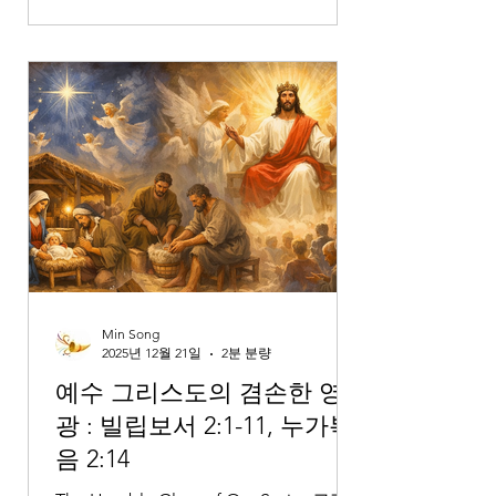
은 해로울지라도 변하지 아니하며 15:5
이자를 받으려고 돈을 꾸어 주지 아니하
며 뇌물을 받고 무죄한 자를 해하지 아
니하는 자이니 이런 일을 행하는 자는
영원히 흔들리지 아니하리이다 시편 15
편은 한 가지 질문으로 시작합니다.“여
호와여, 주의 장막에 머물 자 누구오며
주의 성산에 사는 자 누구오니이까?” 시
편 기자는 제사나 지위, 외적인 업적을
말하지 않습니다. 대신 하나님과 가까이
거하는 사람의 인격과 삶의 태도를 설명
합니다. 하나님과 함께 사는 사람은 말
로만 예배하는 자가 아니라, 삶 전체로
Min Song
2025년 12월 21일
2분 분량
예수 그리스도의 겸손한 영
광 : 빌립보서 2:1-11, 누가복
음 2:14