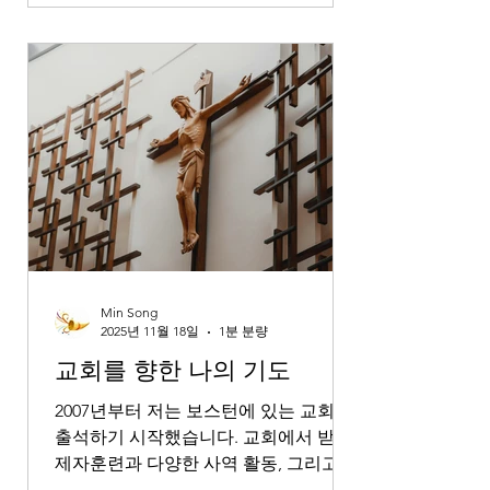
을 하며 인격이 성숙하는 모습을 지켜볼
수 있었습니다. 이제 나이 23살, 그는 어
느새 성숙한 청년이자 학자가 되어 있었
습니다. 이제 새로운 길을 향해 나아가
는 아들의 모습을 보니 감사와 감동이
더욱 깊어집니다. 저는 미국 이민 1세대
이며, 한국에서 의학 교육을 받은 사람
으로서 이 순간이 주는 의미가 매우 특
별합니다. 더 나은 미래를 꿈꾸며 이 땅
에 왔고, 믿음과 노력으로 다음 세대가
더욱 큰 꿈을 이루기를 바랐습니다. 오
늘 아들의 합격 소식은 그 꿈이 현실에
Min Song
가까워지고 있다는 확신을 주며, 이는
2025년 11월 18일
1분 분량
우리 가정에 베푸신 하나님의 은혜와 인
교회를 향한 나의 기도
도하심을 다시
2007년부터 저는 보스턴에 있는 교회를
출석하기 시작했습니다. 교회에서 받은
제자훈련과 다양한 사역 활동, 그리고
소그룹 공동체 안에서의 교제를 통해 저